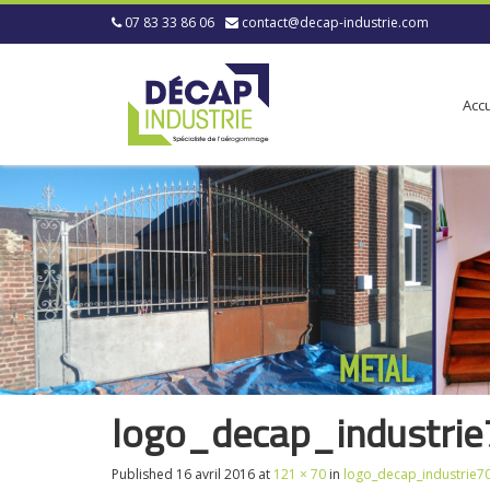
07 83 33 86 06
contact@decap-industrie.com
Accu
logo_decap_industrie
Published
16 avril 2016
at
121 × 70
in
logo_decap_industrie7