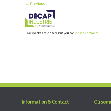
←
Previous
Trackbacks are closed, but you can
post a comment
.
Information & Contact
Où somm