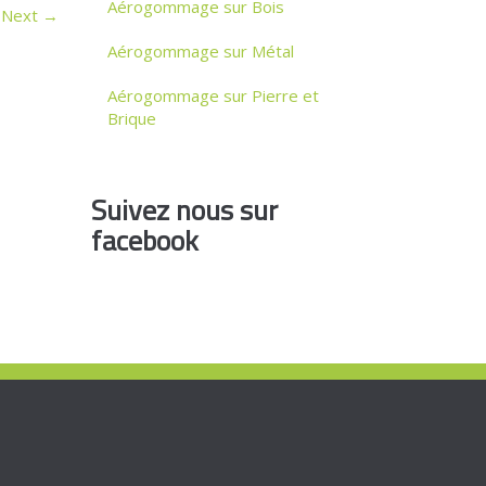
Aérogommage sur Bois
Next
→
Aérogommage sur Métal
Aérogommage sur Pierre et
Brique
Suivez nous sur
facebook