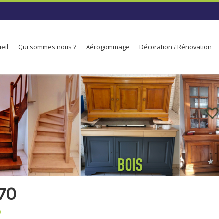
eil
Qui sommes nous ?
Aérogommage
Décoration / Rénovation
70
0