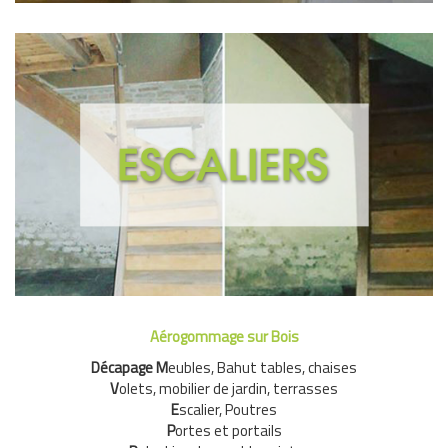
Rénovation Escalier
est incomparable, mais le
un escalier en bois
Le charme d’
temps a affecter le support, ternis la teinte, écaillé la
peinture, il apparait parfois même des fissures et des
trous suite aux chocs.
Demandez un devis
Aérogommage sur Bois
Décapage M
eubles, Bahut tables, chaises
V
olets, mobilier de jardin, terrasses
E
scalier, Poutres
P
ortes et portails