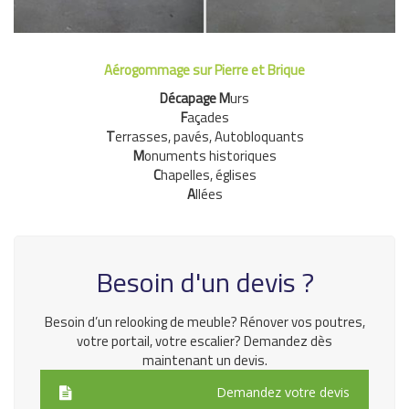
Aérogommage sur Pierre et Brique
Décapage M
urs
F
açades
T
errasses, pavés, Autobloquants
M
onuments historiques
C
hapelles, églises
A
llées
Besoin d'un devis ?
Besoin d’un relooking de meuble? Rénover vos poutres,
votre portail, votre escalier? Demandez dès
maintenant un devis.
Demandez votre devis