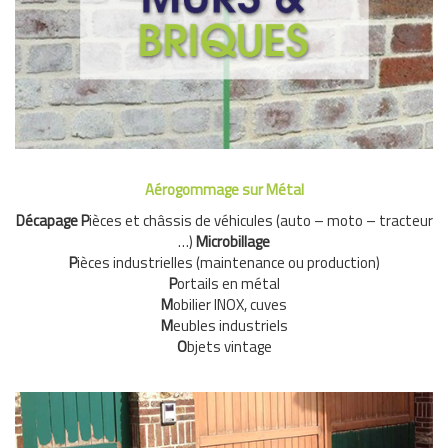
patrimoine personnel, ou même historique pour les
collectivités. Il convient de les garder en état pour les
générations futures.
Demandez un devis
Aérogommage sur Métal
Décapage P
ièces et châssis de véhicules (auto – moto – tracteur
…)
Microbillage
P
ièces industrielles (maintenance ou production)
P
ortails en métal
M
obilier INOX, cuves
M
eubles industriels
O
bjets vintage