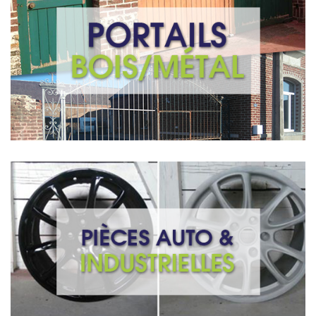
Portails BOIS/METAL
n’est pas chose
portail
votre
à
Redonner un coup de jeune
, le temps et les
Bois, Acier, Alu
Qu’il soit en
!
aisée
…
portes
intempéries font parfois des ravages sur nos
Demandez un devis
Auto & Indutrie
pièces
Redonner une nouvelle vie à vos objets métalliques :
industrielles, machines, meubles, pièces automobiles,
etc…
cadre de motos, vélo, jantes
Demandez un devis