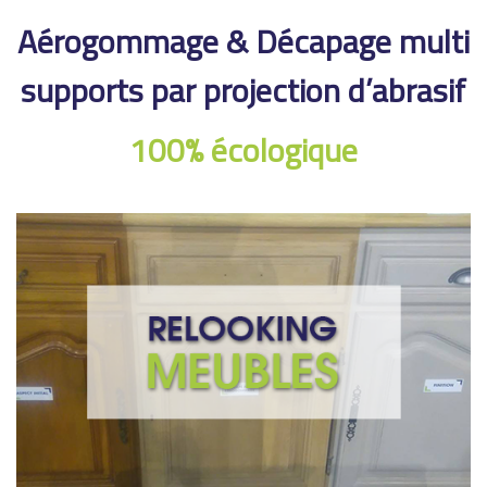
Aérogommage & Décapage multi
supports
par projection d’abrasif
100% écologique
Relooking Meubles
Envie de changement pour vos meubles, salles à manger,
, c’est aujourd’hui
Rétro
,
Art Déco
,
Vintage
salons… ?
possible de redonner vie à vos objets, votre patrimoine.
Demandez un devis