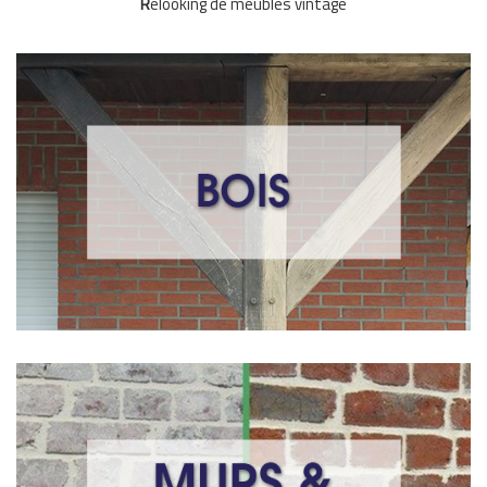
R
elooking de meubles vintage
Aérogommage BOIS
Meuble, Portail, parquet, escaliers, terrasses, poutres,
sera la
’aérogommage
portes, volets, fenêtres chalets… L
meilleure solution pour ce matériau.
Demandez un devis
Murs & Briques
Nous possédons tous des biens qui font partis de notre