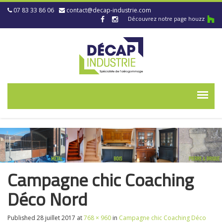
07 83 33 86 06
contact@decap-industrie.com
Découvrez notre page houzz
Campagne chic Coaching
Déco Nord
Published
28 juillet 2017
at
768 × 960
in
Campagne chic Coaching Déco