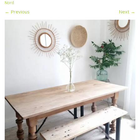
Nord
←
Previous
Next
→