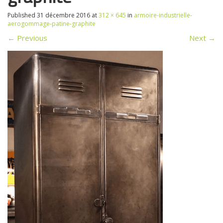
Published
31 décembre 2016
at
312 × 645
in
armoire-industrielle-
aerogommage-patine-graphite
←
Previous
Next
→