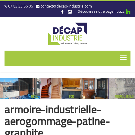
07 83 33 86 06
contact@decap-industrie.com
Découvrez notre page houzz
armoire-industrielle-
aerogommage-patine-
graphite