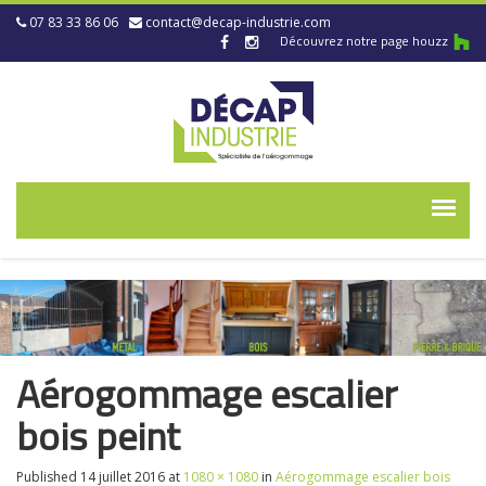
07 83 33 86 06
contact@decap-industrie.com
Découvrez notre page houzz
Aérogommage escalier
bois peint
Published
14 juillet 2016
at
1080 × 1080
in
Aérogommage escalier bois