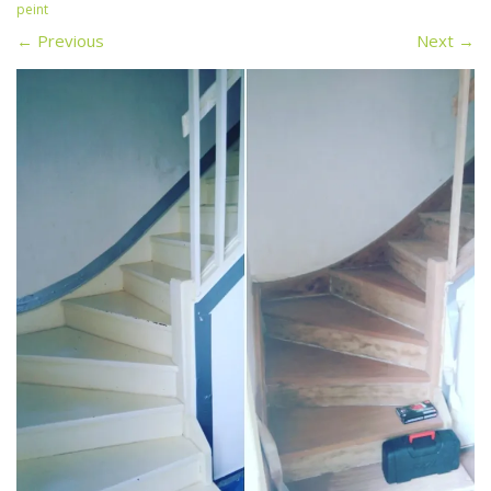
peint
←
Previous
Next
→