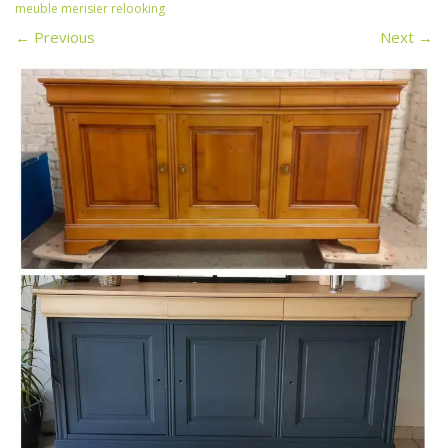
meuble merisier relooking
←
Previous
Next
→