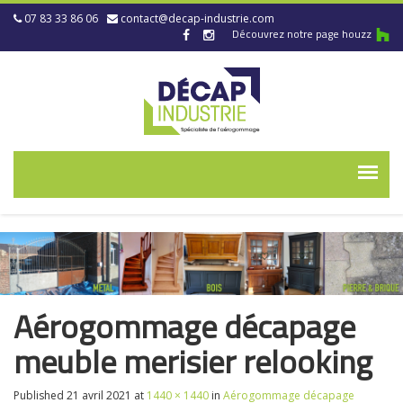
07 83 33 86 06
contact@decap-industrie.com
Découvrez notre page houzz
Aérogommage décapage
meuble merisier relooking
Published
21 avril 2021
at
1440 × 1440
in
Aérogommage décapage