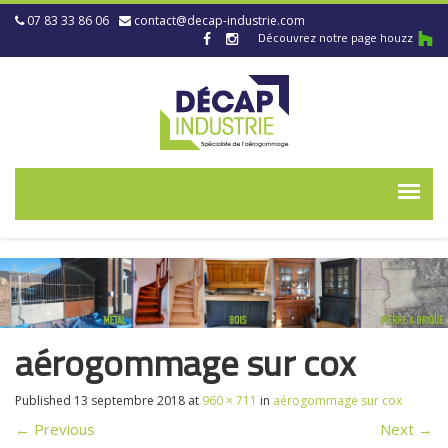
07 83 33 86 06
contact@decap-industrie.com
Découvrez notre page houzz
aérogommage sur cox
Published
13 septembre 2018
at
960 × 711
in
aérogommage sur cox
←
Previous
Next
→