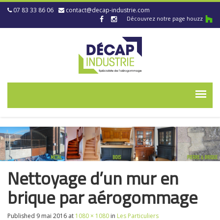
07 83 33 86 06
contact@decap-industrie.com
Découvrez notre page houzz
Nettoyage d’un mur en
brique par aérogommage
Published
9 mai 2016
at
1080 × 1080
in
Les Particuliers